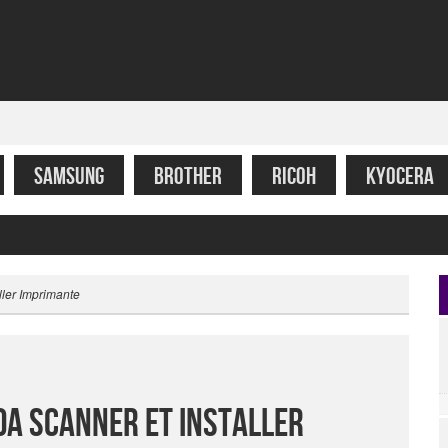
SAMSUNG
BROTHER
RICOH
KYOCERA
ller Imprimante
10a Scanner Et Installer