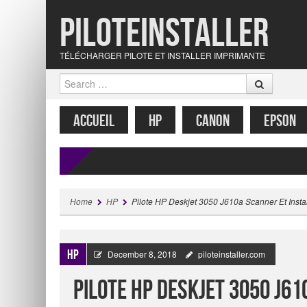
Piloteinstaller
TÉLÉCHARGER PILOTE ET INSTALLER IMPRIMANTE
Search
MENU
SKIP TO CONTENT
ACCUEIL
HP
CANON
EPSON
Home
HP
Pilote HP Deskjet 3050 J610a Scanner Et Insta
HP
December 8, 2018
piloteinstaller.com
Pilote HP Deskjet 3050 J6