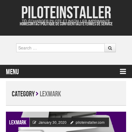
Piloteinstaller
TÉLÉCHARGER PILOTE ET INSTALLER IMPRIMANTE
HOME
CONTACT
POLITIQUE DE CONFIDENTIALITÉ
TERMES DE SERVICE
Search
Menu
Skip to content
Category
Lexmark
Lexmark
January 30, 2020
piloteinstaller.com