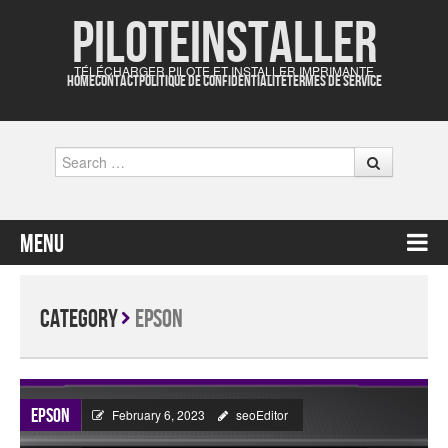
Piloteinstaller
TÉLÉCHARGER PILOTE ET INSTALLER IMPRIMANTE
HOME
CONTACT
POLITIQUE DE CONFIDENTIALITÉ
TERMES DE SERVICE
Search
Menu
Skip to content
Category
Epson
Epson
February 6, 2023
seoEditor