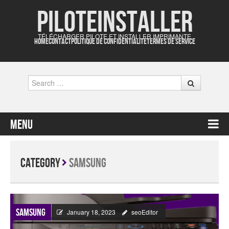
Piloteinstaller
TÉLÉCHARGER PILOTE ET INSTALLER IMPRIMANTE
HOME
CONTACT
POLITIQUE DE CONFIDENTIALITÉ
TERMES DE SERVICE
Search
Menu
Skip to content
Category
Samsung
Samsung
January 18, 2023
seoEditor