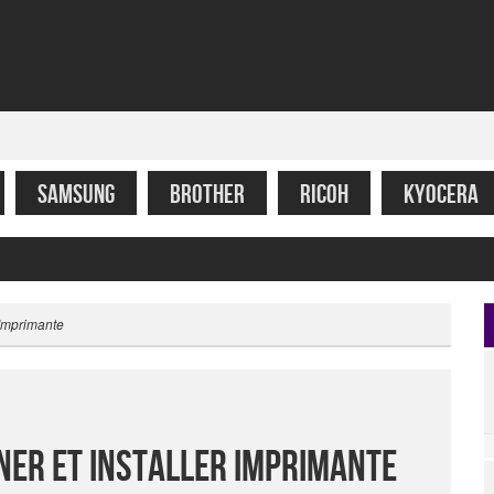
SAMSUNG
BROTHER
RICOH
KYOCERA
 Imprimante
ner Et Installer Imprimante