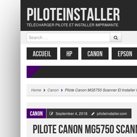
Piloteinstaller
TÉLÉCHARGER PILOTE ET INSTALLER IMPRIMANTE
Search
MENU
SKIP TO CONTENT
ACCUEIL
HP
CANON
EPSON
Home
Canon
Pilote Canon MG5750 Scanner Et Installer
Canon
September 4, 2018
piloteinstaller.com
Pilote Canon MG5750 Scan