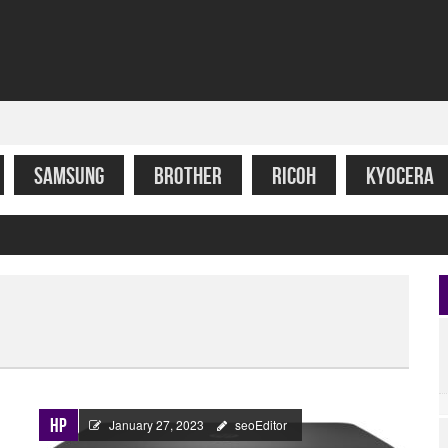
SAMSUNG
BROTHER
RICOH
KYOCERA
5 et pilotes
HP
January 27, 2023
seoEditor