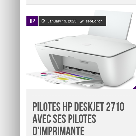
HP
January 13, 2023
seoEditor
Pilotes Hp Deskjet 2710
avec ses pilotes
d’imprimante