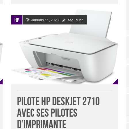
HP
January 11, 2023
seoEditor
Pilote Hp Deskjet 2710
avec ses pilotes
d’imprimante