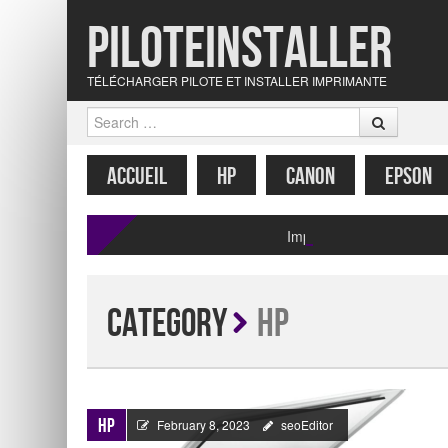
Piloteinstaller
TÉLÉCHARGER PILOTE ET INSTALLER IMPRIMANTE
Search
MENU
SKIP TO CONTENT
ACCUEIL
HP
CANON
EPSON
Imprimante Epson XP 210
Category
HP
HP
February 8, 2023
seoEditor