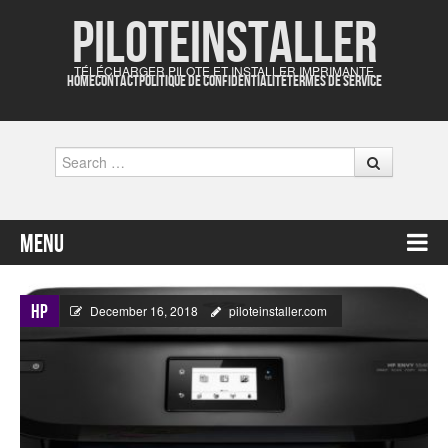
Piloteinstaller
TÉLÉCHARGER PILOTE ET INSTALLER IMPRIMANTE
HOME
CONTACT
POLITIQUE DE CONFIDENTIALITÉ
TERMES DE SERVICE
Search
Menu
Skip to content
HP
December 16, 2018
piloteinstaller.com