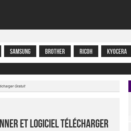
SAMSUNG
BROTHER
RICOH
KYOCERA
écharger Gratuit
anner Et Logiciel Télécharger