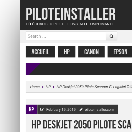
Piloteinstaller
TÉLÉCHARGER PILOTE ET INSTALLER IMPRIMANTE
Search
MENU
SKIP TO CONTENT
ACCUEIL
HP
CANON
EPSON
Home
HP
HP Deskjet 2050 Pilote Scanner Et Logiciel Tél
HP
February 19, 2019
piloteinstaller.com
HP Deskjet 2050 Pilote Sc