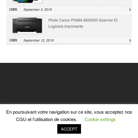
September 4, 2018
Canon
Pilote Canon PIXMA MG3050 Scanner Et
Logiciels Imprimante
September 12, 2018
Canon
En poursuivant votre navigation sur ce site, vous acceptez nos
CGU et l'utilisation de cookies.
Cookie settings
HOME
CONTACT
POLITIQUE DE CONFIDENTIALITÉ
TERMES DE SERVICE
ACCEPT