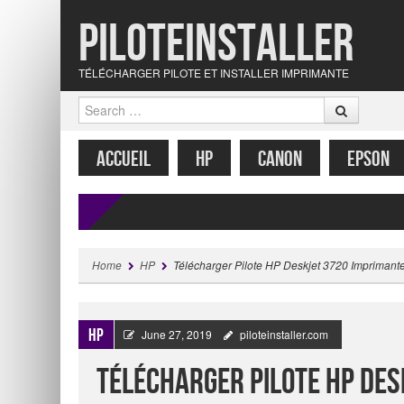
Piloteinstaller
TÉLÉCHARGER PILOTE ET INSTALLER IMPRIMANTE
Search
MENU
SKIP TO CONTENT
ACCUEIL
HP
CANON
EPSON
Home
HP
Télécharger Pilote HP Deskjet 3720 Imprimante 
HP
June 27, 2019
piloteinstaller.com
Télécharger Pilote HP Des