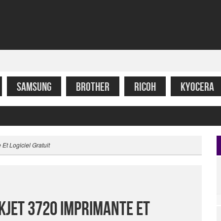
SAMSUNG
BROTHER
RICOH
KYOCERA
Et Logiciel Gratuit
kjet 3720 Imprimante Et