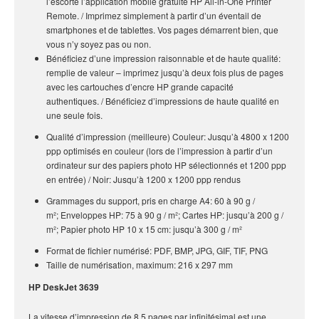
l’escorte l’application mobile gratuite HP All-in-One Printer
Remote. / Imprimez simplement à partir d’un éventail de
smartphones et de tablettes. Vos pages démarrent bien, que
vous n’y soyez pas ou non.
Bénéficiez d’une impression raisonnable et de haute qualité:
remplie de valeur – imprimez jusqu’à deux fois plus de pages
avec les cartouches d’encre HP grande capacité
authentiques. / Bénéficiez d’impressions de haute qualité en
une seule fois.
Qualité d’impression (meilleure) Couleur: Jusqu’à 4800 x 1200
ppp optimisés en couleur (lors de l’impression à partir d’un
ordinateur sur des papiers photo HP sélectionnés et 1200 ppp
en entrée) / Noir: Jusqu’à 1200 x 1200 ppp rendus
Grammages du support, pris en charge A4: 60 à 90 g /
m²; Enveloppes HP: 75 à 90 g / m²; Cartes HP: jusqu’à 200 g /
m²; Papier photo HP 10 x 15 cm: jusqu’à 300 g / m²
Format de fichier numérisé: PDF, BMP, JPG, GIF, TIF, PNG
Taille de numérisation, maximum: 216 x 297 mm
HP DeskJet 3639
La vitesse d’impression de 8,5 pages par infinitésimal est une