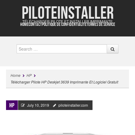
Piloteinstaller
TÉLÉCHARGER PILOTE ET INSTALLER IMPRIMANTE
HOME
CONTACT
POLITIQUE DE CONFIDENTIALITÉ
TERMES DE SERVICE
Search
Home
HP
Télécharger Pilote HP Deskjet 3639 Imprimante Et Logiciel Gratuit
HP
July 10, 2019
piloteinstaller.com