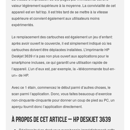
valeur légèrement supérieure à la moyenne. La convivialité de cet
appareil est en fait top. Il est très tard de se mettre à la vitesse
supérieure et convient également aux utilisateurs moins
expérimentés.
Le remplacement des cartouches est également un jeu d’enfant:
après avoir ouvert le couvercle, il est simplement indiqué où les
cartouches doivent être déplacées installées. L’imprimante HP
Deskjet 3639 n’a pas non plus ouvert aux applications pour le
smartphone incluses, ce qui garantit une utilisation rapide de
l’appareil. L’un d’eux est, par exemple, la «télécommande tout-en-
un» de HP.
Avec ce 1 étain, commencez le début parmi d’autres choses, le
scan parmi l’application. Donc, vous faites beaucoup d’exercice
non-cinquante-cinquante pour donner un coup de pied au PC, un
aperçu fournit donc l’application directement.
À propos de cet article – HP Deskjet 3639
Réalisez tout ce dont vous avez besoin immédiatement: cette