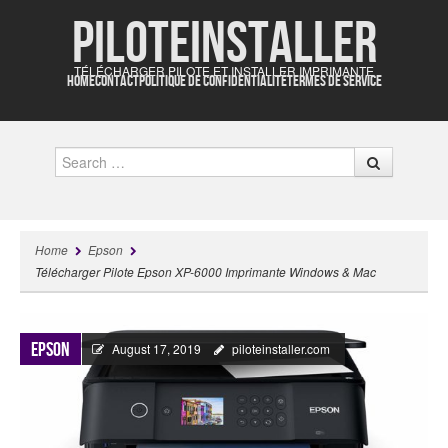
Piloteinstaller
TÉLÉCHARGER PILOTE ET INSTALLER IMPRIMANTE
HOME
CONTACT
POLITIQUE DE CONFIDENTIALITÉ
TERMES DE SERVICE
Search
Home
Epson
Télécharger Pilote Epson XP-6000 Imprimante Windows & Mac
Epson
August 17, 2019
piloteinstaller.com