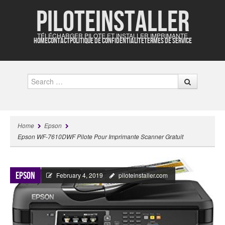
Piloteinstaller
TÉLÉCHARGER PILOTE ET INSTALLER IMPRIMANTE
HOME
CONTACT
POLITIQUE DE CONFIDENTIALITÉ
TERMES DE SERVICE
Search
Home
Epson
Epson WF-7610DWF Pilote Pour Imprimante Scanner Gratuit
Epson
February 4, 2019
piloteinstaller.com