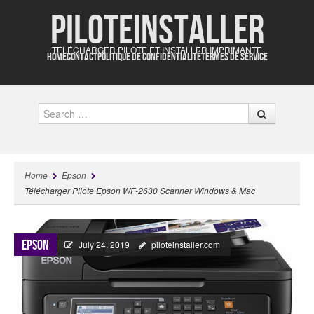
Piloteinstaller
TÉLÉCHARGER PILOTE ET INSTALLER IMPRIMANTE
HOME
CONTACT
POLITIQUE DE CONFIDENTIALITÉ
TERMES DE SERVICE
Search
Home
Epson
Télécharger Pilote Epson WF-2630 Scanner Windows & Mac
Epson
July 24, 2019
piloteinstaller.com