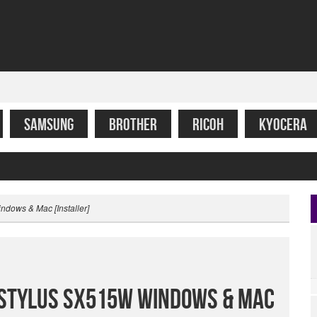
SAMSUNG
BROTHER
RICOH
KYOCERA
ndows & Mac [Installer]
 Stylus SX515w Windows & Mac