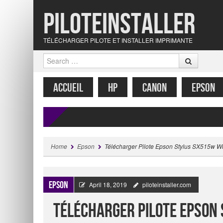
Piloteinstaller
TÉLÉCHARGER PILOTE ET INSTALLER IMPRIMANTE
Search
MENU
SKIP TO CONTENT
ACCUEIL
HP
CANON
EPSON
Home
Epson
Télécharger Pilote Epson Stylus SX515w Wi
Epson
April 18, 2019
piloteinstaller.com
Télécharger Pilote Epson