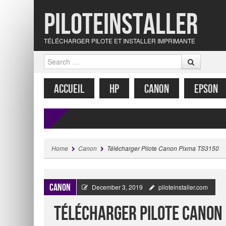
Piloteinstaller
TÉLÉCHARGER PILOTE ET INSTALLER IMPRIMANTE
Search
MENU
SKIP TO CONTENT
ACCUEIL
HP
CANON
EPSON
Home
Canon
Télécharger Pilote Canon Pixma TS3150
Canon
December 3, 2019
piloteinstaller.com
Télécharger Pilote Canon