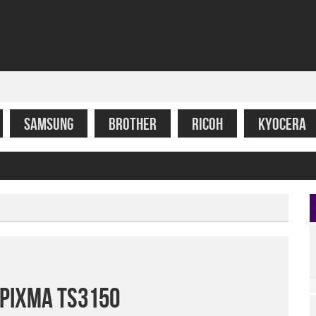
SAMSUNG
BROTHER
RICOH
KYOCERA
 Pixma TS3150