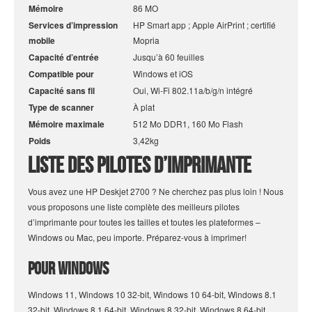
Mémoire
86 MO
Services d’impression
HP Smart app ; Apple AirPrint ; certifié
mobile
Mopria
Capacité d’entrée
Jusqu’à 60 feuilles
Compatible pour
Windows et iOS
Capacité sans fil
Oui, Wi-Fi 802.11a/b/g/n intégré
Type de scanner
À plat
Mémoire maximale
512 Mo DDR1, 160 Mo Flash
Poids
3,42kg
Liste des pilotes d’imprimante
Vous avez une HP Deskjet 2700 ? Ne cherchez pas plus loin ! Nous
vous proposons une liste complète des meilleurs pilotes
d’imprimante pour toutes les tailles et toutes les plateformes –
Windows ou Mac, peu importe. Préparez-vous à imprimer!
Pour Windows
Windows 11, Windows 10 32-bit, Windows 10 64-bit, Windows 8.1
32-bit, Windows 8.1 64-bit, Windows 8 32-bit, Windows 8 64-bit,