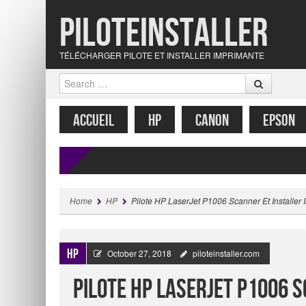
Piloteinstaller
TÉLÉCHARGER PILOTE ET INSTALLER IMPRIMANTE
Search
MENU
SKIP TO CONTENT
ACCUEIL
HP
CANON
EPSON
Home
HP
Pilote HP LaserJet P1006 Scanner Et Installer
HP
October 27, 2018
piloteinstaller.com
Pilote HP LaserJet P1006 