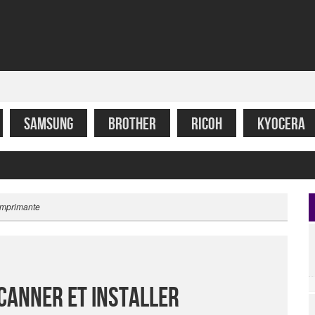
SAMSUNG
BROTHER
RICOH
KYOCERA
 Imprimante
Scanner Et Installer