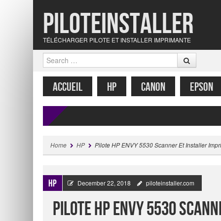
Piloteinstaller
TÉLÉCHARGER PILOTE ET INSTALLER IMPRIMANTE
Search
MENU
SKIP TO CONTENT
ACCUEIL
HP
CANON
EPSON
Home
HP
Pilote HP ENVY 5530 Scanner Et Installer Imp
HP
December 22, 2018
piloteinstaller.com
Pilote HP ENVY 5530 Scann