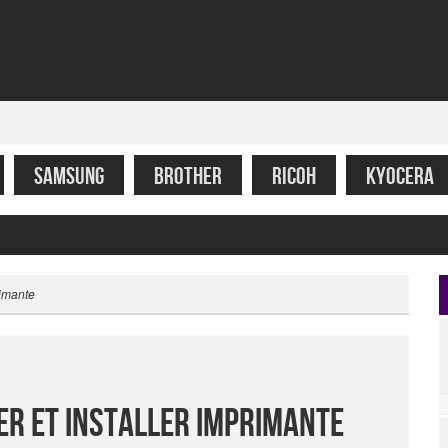
SAMSUNG
BROTHER
RICOH
KYOCERA
rimante
er Et Installer Imprimante