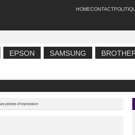
HOME
CONTACT
POLITIQ
EPSON
SAMSUNG
BROTHE
es pilotes d’impression