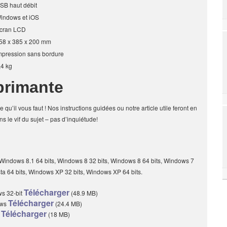
SB haut débit
indows et iOS
cran LCD
58 x 385 x 200 mm
mpression sans bordure
,4 kg
mprimante
 qu’il vous faut ! Nos instructions guidées ou notre article utile feront en
ns le vif du sujet – pas d’inquiétude!
 Windows 8.1 64 bits, Windows 8 32 bits, Windows 8 64 bits, Windows 7
sta 64 bits, Windows XP 32 bits, Windows XP 64 bits.
Télécharger
ws 32-bit
(48.9 MB)
Télécharger
ows
(24.4 MB)
Télécharger
7
(18 MB)