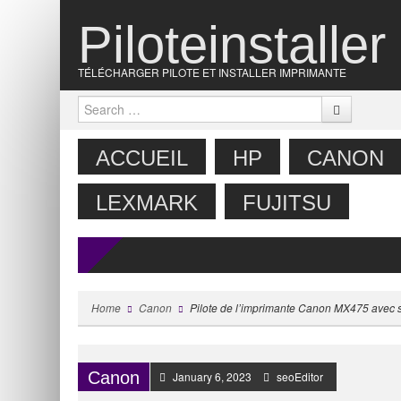
Piloteinstaller
TÉLÉCHARGER PILOTE ET INSTALLER IMPRIMANTE
Search
SKIP TO CONTENT
MENU
ACCUEIL
HP
CANON
LEXMARK
FUJITSU
Home
Canon
Pilote de l’imprimante Canon MX475 avec s
Canon
January 6, 2023
seoEditor