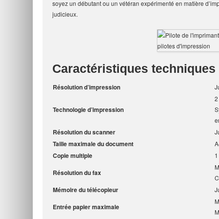
soyez un débutant ou un vétéran expérimenté en matière d’imp
judicieux.
Caractéristiques technique
Résolution d’impression
J
2
Technologie d’impression
S
e
Résolution du scanner
J
Taille maximale du document
A
Copie multiple
1
M
Résolution du fax
C
Mémoire du télécopieur
J
M
Entrée papier maximale
M