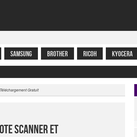
SAMSUNG
BROTHER
RICOH
KYOCERA
 Téléchargement Gratuit
lote Scanner Et