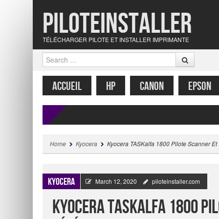
Piloteinstaller
TÉLÉCHARGER PILOTE ET INSTALLER IMPRIMANTE
Search
MENU
SKIP TO CONTENT
ACCUEIL
HP
CANON
EPSON
Home
Kyocera
Kyocera TASKalfa 1800 Pilote Scanner Et
Kyocera
March 12, 2020
piloteinstaller.com
Kyocera TASKalfa 1800 Pi