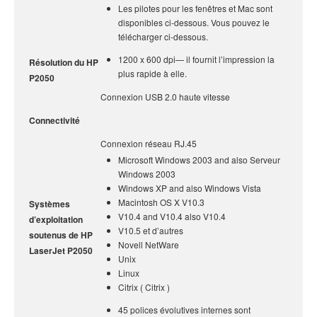
Les pilotes pour les fenêtres et Mac sont
disponibles ci-dessous. Vous pouvez le
télécharger ci-dessous.
1200 x 600 dpi— il fournit l’impression la
Résolution du HP
plus rapide à elle.
P2050
Connexion USB 2.0 haute vitesse
Connectivité
Connexion réseau RJ.45
Microsoft Windows 2003 and also Serveur
Windows 2003
Windows XP and also Windows Vista
Macintosh OS X V10.3
Systèmes
V10.4 and V10.4 also V10.4
d’exploitation
V10.5 et d’autres
soutenus de HP
Novell NetWare
LaserJet P2050
Unix
Linux
Citrix ( Citrix )
45 polices évolutives internes sont