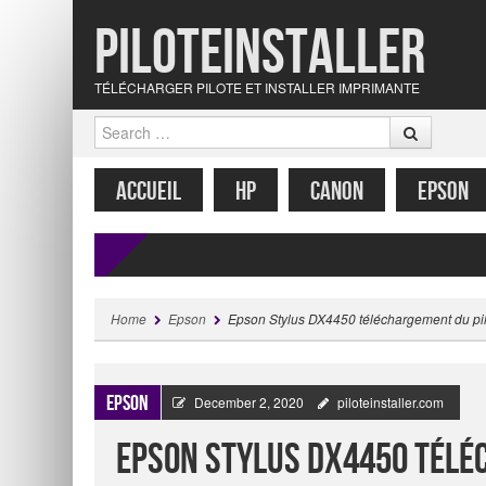
Piloteinstaller
TÉLÉCHARGER PILOTE ET INSTALLER IMPRIMANTE
Search
MENU
SKIP TO CONTENT
ACCUEIL
HP
CANON
EPSON
Home
Epson
Epson Stylus DX4450 téléchargement du pi
Epson
December 2, 2020
piloteinstaller.com
Epson Stylus DX4450 télé