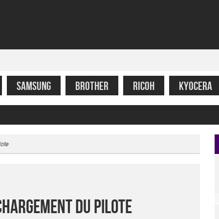
SAMSUNG
BROTHER
RICOH
KYOCERA
lote
chargement du pilote