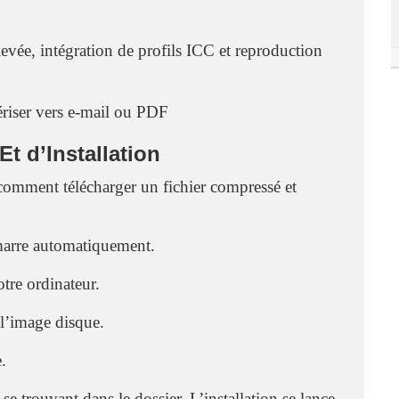
vée, intégration de profils ICC et reproduction
ériser vers e-mail ou PDF
 d’Installation
comment télécharger un fichier compressé et
émarre automatiquement.
otre ordinateur.
 l’image disque.
e.
se trouvant dans le dossier. L’installation se lance