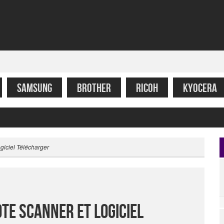
SAMSUNG
BROTHER
RICOH
KYOCERA
giciel Télécharger
te Scanner Et Logiciel