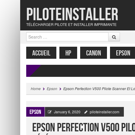
Piloteinstaller
TÉLÉCHARGER PILOTE ET INSTALLER IMPRIMANTE
Search
MENU
SKIP TO CONTENT
ACCUEIL
HP
CANON
EPSON
Home
Epson
Epson Perfection V500 Pilote Scanner Et Lo
Epson
January 6, 2020
piloteinstaller.com
Epson Perfection V500 Pilo