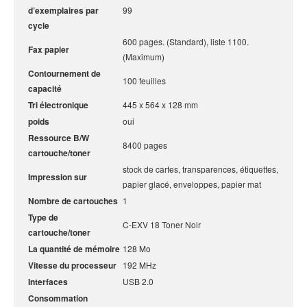
d’exemplaires par
99
cycle
600 pages. (Standard), liste 1100.
Fax papier
(Maximum)
Contournement de
100 feuilles
capacité
Tri électronique
445 x 564 x 128 mm
poids
oui
Ressource B/W
8400 pages
cartouche/toner
stock de cartes, transparences, étiquettes,
Impression sur
papier glacé, enveloppes, papier mat
Nombre de cartouches
1
Type de
C-EXV 18 Toner Noir
cartouche/toner
La quantité de mémoire
128 Mo
Vitesse du processeur
192 MHz
Interfaces
USB 2.0
Consommation